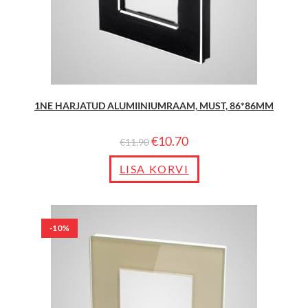
1NE HARJATUD ALUMIINIUMRAAM, MUST, 86*86MM
€
10.70
€
11.90
LISA KORVI
-10%