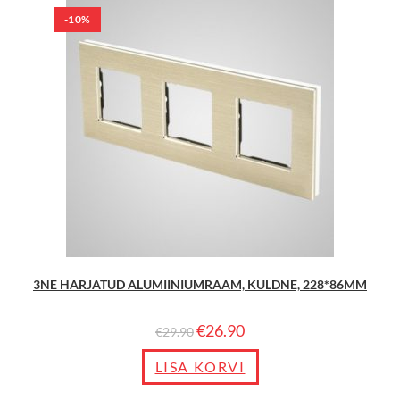
-10%
3NE HARJATUD ALUMIINIUMRAAM, KULDNE, 228*86MM
€
26.90
€
29.90
LISA KORVI