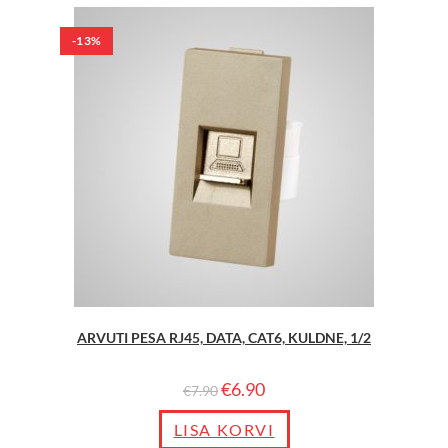
-13%
ARVUTI PESA RJ45, DATA, CAT6, KULDNE, 1/2
€
6.90
€
7.90
LISA KORVI