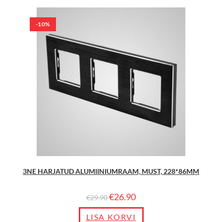
-10%
3NE HARJATUD ALUMIINIUMRAAM, MUST, 228*86MM
€
26.90
€
29.90
LISA KORVI