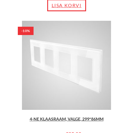
LISA KORVI
-10%
4-NE KLAASRAAM, VALGE, 299*86MM