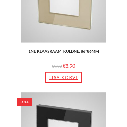
1NE KLAASRAAM, KULDNE, 86*86MM
€
8.90
€
9.90
LISA KORVI
-10%