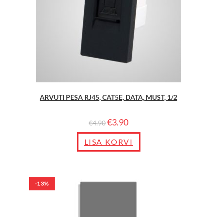
ARVUTI PESA RJ45, CAT5E, DATA, MUST, 1/2
€
3.90
€
4.90
LISA KORVI
-13%