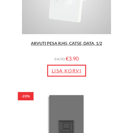
ARVUTI PESA RJ45, CAT5E, DATA, 1/2
€
3.90
€
4.90
LISA KORVI
-20%