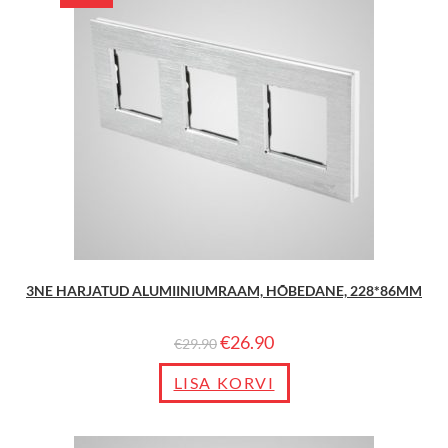
3NE HARJATUD ALUMIINIUMRAAM, HÕBEDANE, 228*86MM
€
26.90
€
29.90
LISA KORVI