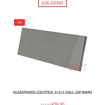
LOE EDASI
-5%
KLAASPANEEL LÜLITITELE, 2+2+2, HALL, 228*86MM
€
26.50
€
27.90