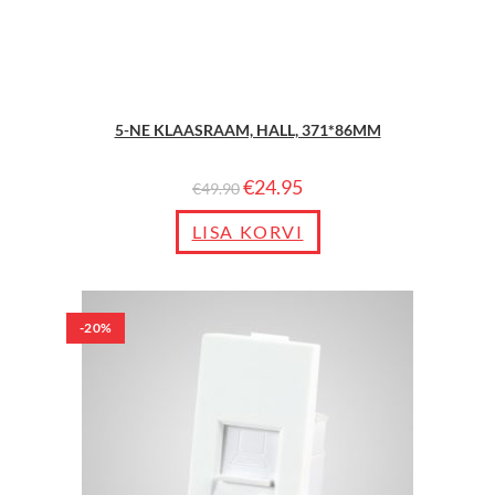
5-NE KLAASRAAM, HALL, 371*86MM
€
24.95
€
49.90
LISA KORVI
-20%