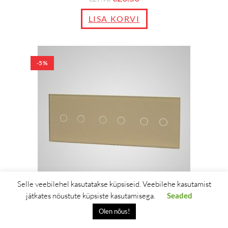
LISA KORVI
-5%
Selle veebilehel kasutatakse küpsiseid. Veebilehe kasutamist
SMART WIFI LÜLITIL ON PIIRAMATUD
jätkates nõustute küpsiste kasutamisega.
Seaded
VÕIMALUSED.
Olen nõus!
KLAASPANEEL LÜLITITELE, 2+2+2, KULDNE, 228*86MM
Peida