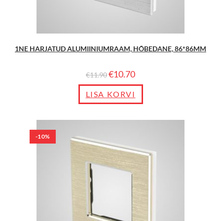
1NE HARJATUD ALUMIINIUMRAAM, HÕBEDANE, 86*86MM
€
10.70
€
11.90
LISA KORVI
-10%