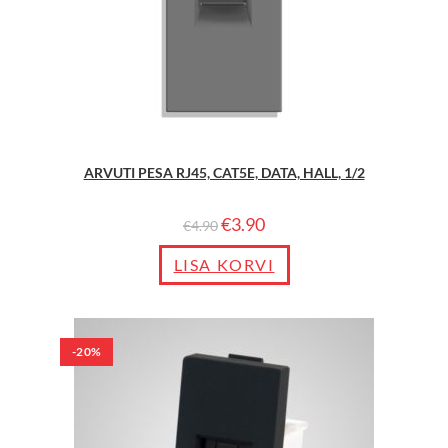
ARVUTI PESA RJ45, CAT5E, DATA, HALL, 1/2
€
3.90
€
4.90
LISA KORVI
-20%