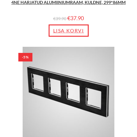
4NE HARJATUD ALUMIINIUMRAAM, KULDNE, 299*86MM
€
37.90
€
39.90
LISA KORVI
-5%