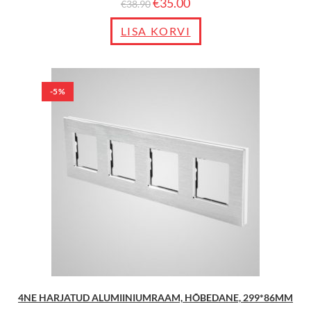
€
35.00
€
38.90
LISA KORVI
-5%
4NE HARJATUD ALUMIINIUMRAAM, HÕBEDANE, 299*86MM