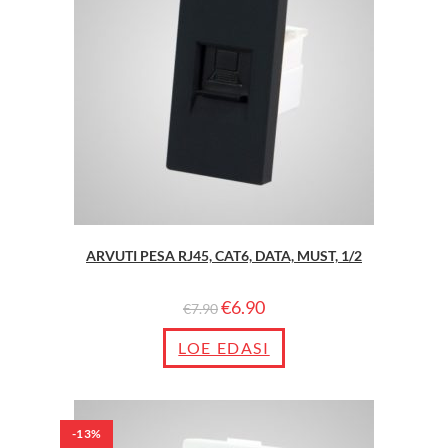
ARVUTI PESA RJ45, CAT6, DATA, MUST, 1/2
€
6.90
€
7.90
LOE EDASI
-13%