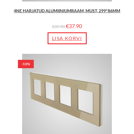
4NE HARJATUD ALUMIINIUMRAAM, MUST, 299*86MM
€
37.90
€
39.90
LISA KORVI
-10%