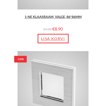
1-NE KLAASRAAM, VALGE, 86*86MM
€
8.90
€
9.90
LISA KORVI
-10%