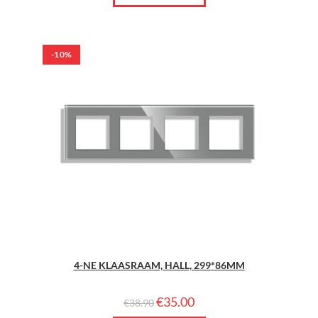
-10%
4-NE KLAASRAAM, HALL, 299*86MM
€
35.00
€
38.90