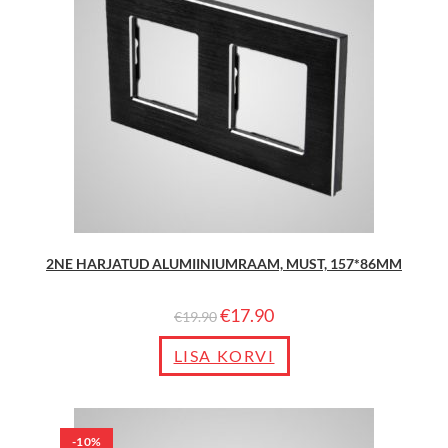
2NE HARJATUD ALUMIINIUMRAAM, MUST, 157*86MM
€
17.90
€
19.90
LISA KORVI
-10%