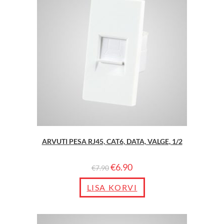
ARVUTI PESA RJ45, CAT6, DATA, VALGE, 1/2
€
6.90
€
7.90
LISA KORVI