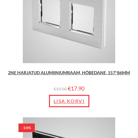
2NE HARJATUD ALUMIINIUMRAAM, HÕBEDANE, 157*86MM
€
17.90
€
19.90
LISA KORVI
-10%