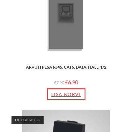
ARVUTI PESA RJ45, CAT6, DATA, HALL, 1/2
€
6.90
€
7.90
LISA KORVI
OUT OF STOCK