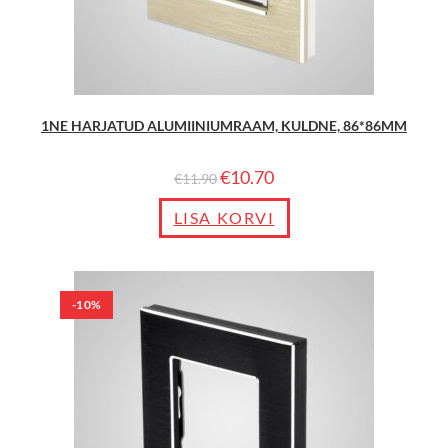
1NE HARJATUD ALUMIINIUMRAAM, KULDNE, 86*86MM
€
10.70
€
11.90
LISA KORVI
-10%