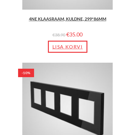
4NE KLAASRAAM, KULDNE, 299*86MM
€
35.00
€
38.90
LISA KORVI
-10%