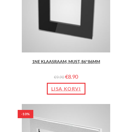
1NE KLAASRAAM, MUST, 86*86MM
€
8.90
€
9.90
LISA KORVI
-10%