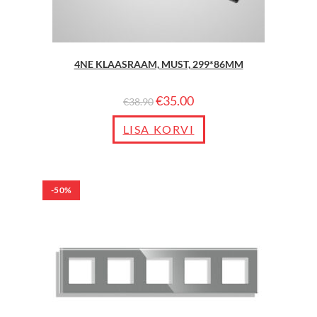
4NE KLAASRAAM, MUST, 299*86MM
€
35.00
€
38.90
LISA KORVI
-50%