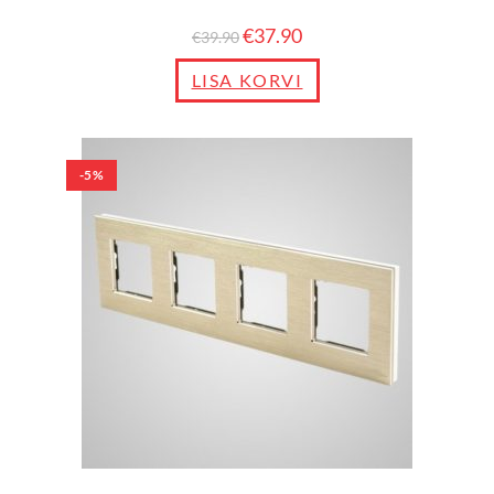
€
37.90
€
39.90
LISA KORVI
-5%