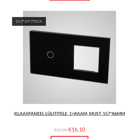
OUT OF STOCK
KLAASPANEEL LÜLITITELE, 1+RAAM, MUST, 157*86MM
€
16.10
€
17.90