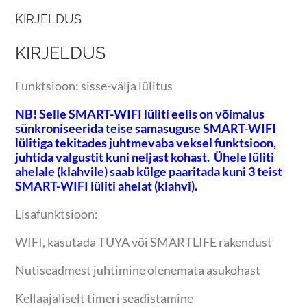
KIRJELDUS
KIRJELDUS
Funktsioon: sisse-välja lülitus
NB! Selle SMART-WIFI lüliti eelis on võimalus
sünkroniseerida teise samasuguse SMART-WIFI
lülitiga tekitades juhtmevaba veksel funktsioon,
juhtida valgustit kuni neljast kohast. Ühele lüliti
ahelale (klahvile) saab külge paaritada kuni 3 teist
SMART-WIFI lüliti ahelat (klahvi).
Lisafunktsioon:
WIFI, kasutada TUYA või SMARTLIFE rakendust
Nutiseadmest juhtimine olenemata asukohast
Kellaajaliselt timeri seadistamine