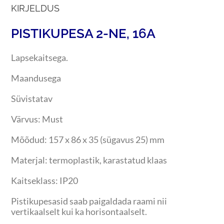
KIRJELDUS
PISTIKUPESA 2-NE, 16A
Lapsekaitsega.
Maandusega
Süvistatav
Värvus: Must
Mõõdud: 157 x 86 x 35 (sügavus 25) mm
Materjal: termoplastik, karastatud klaas
Kaitseklass: IP20
Pistikupesasid saab paigaldada raami nii
vertikaalselt kui ka horisontaalselt.