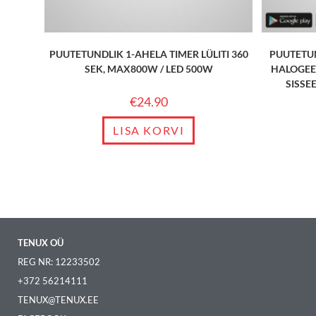
PUUTETUNDLIK 1-AHELA TIMER LÜLITI 360
PUUTETUN
SEK, MAX800W / LED 500W
HALOGEE
SISSE
€
24.90
LISA KORVI
TENUX OÜ
REG NR: 12233502
+372 56214111
TENUX@TENUX.EE