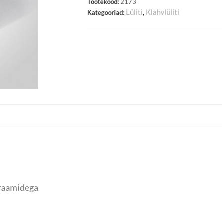
Tootekood:
2173
Lüliti
Klahvlüliti
Kategooriad:
,
traamidega