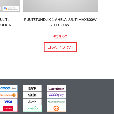
LITI,
PUUTETUNDLIK 1-AHELA LÜLITI MAX800W
DULIGA
/LED 500W
€
28.90
LISA KORVI