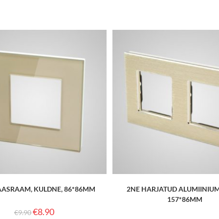
AASRAAM, KULDNE, 86*86MM
2NE HARJATUD ALUMIINIU
157*86MM
€
8.90
€
9.90