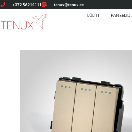
+372 56214111
tenux@tenux.ee
LÜLITI
PANEELID