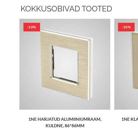
KOKKUSOBIVAD TOOTED
-10%
-10%
1NE HARJATUD ALUMIINIUMRAAM,
1NE KL
KULDNE, 86*86MM