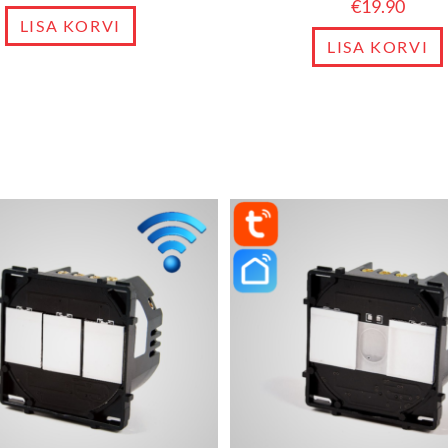
€
19.90
LISA KORVI
LISA KORVI