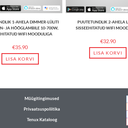
DLIK 1-AHELA DIMMER-LÜLITI
PUUTETUNDLIK 2-AHELA LÜ
N- JA HÕÕGLAMBILE 10-700W,
SISSEEHITATUD WIFI MOO
EHITATUD WIFI MOODULIGA
€
32.90
€
35.90
LISA KORVI
LISA KORVI
Müügitingimused
Privaatsuspoliitika
Tenux Kataloog