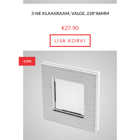
3-NE KLAASRAAM, VALGE, 228*86MM
€
27.90
LISA KORVI
-10%