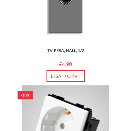
TV-PESA, HALL, 1/2
€
4.90
LISA KORVI
-10%