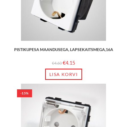
PISTIKUPESA MAANDUSEGA, LAPSEKAITSMEGA,16A
€
4.15
€
4.60
LISA KORVI
-15%