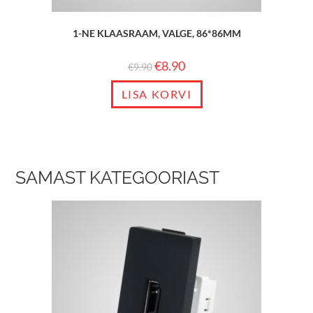
1-NE KLAASRAAM, VALGE, 86*86MM
€
8.90
€
9.90
LISA KORVI
SAMAST KATEGOORIAST