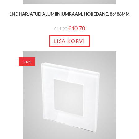
1NE HARJATUD ALUMIINIUMRAAM, HÕBEDANE, 86*86MM
€
10.70
€
11.90
LISA KORVI
-10%